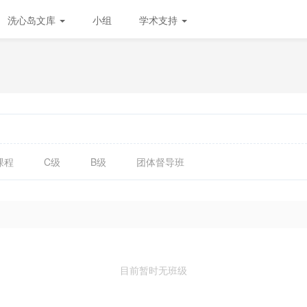
洗心岛文库
小组
学术支持
课程
C级
B级
团体督导班
目前暂时无班级