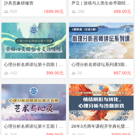
沙具意象研修营
尹立 | 游戏与人类生命早期经验的发现
508
1699.00元
386
499.00元
心理分析名师讲坛第十四期丨荣格心灵模型与文化情结丨Thomas Singer（大师系列课程）
心理分析名师讲坛系列课3期联报（任选3期）
162
399.00元
56
897.00元
心理分析名师讲坛第十五期丨艺术与心灵：运用“三层交互系统模型”的临床实践丨LindaCarter
26年3月两年课程开学典礼暨地面实训
205
399.00元
342
3200.00元