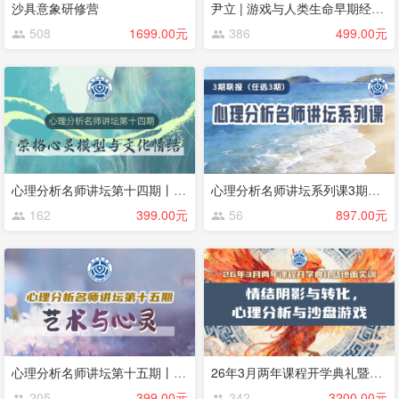
沙具意象研修营
尹立 | 游戏与人类生命早期经验的发现
508
1699.00元
386
499.00元
心理分析名师讲坛第十四期丨荣格心灵模型与文化情结丨Thomas Singer（大师系列课程）
心理分析名师讲坛系列课3期联报（任选3期）
162
399.00元
56
897.00元
心理分析名师讲坛第十五期丨艺术与心灵：运用“三层交互系统模型”的临床实践丨LindaCarter
26年3月两年课程开学典礼暨地面实训
205
399.00元
342
3200.00元