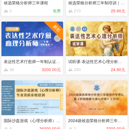
候选荣格分析师三年课程
候选荣格分析师三年制培训｜官方体验课
0
免费
210
29.90元
表达性艺术疗愈师一年制认证训练课程（网络）
试听课-表达性艺术心理分析师系统认证课程
36
3200.00元
260
24.90元
国际沙盘游戏（心理分析师）专业资质系统培训
2024级候选荣格分析师三年课程开学典礼 暨《积极想象与身心疗愈》工作坊主题讲座
8
36000.00元
3
3200.00元