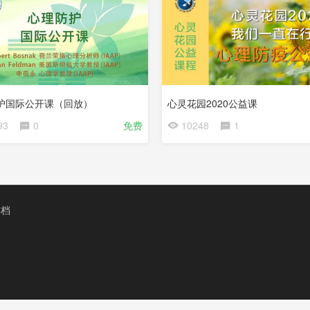
护国际公开课（回放）
心灵花园2020公益课
93
0
免费
10248
1
存档