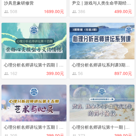
沙具意象研修营
尹立 | 游戏与人类生命早期经验的发现
508
1699.00元
386
499.00元
心理分析名师讲坛第十四期丨荣格心灵模型与文化情结丨Thomas Singer（大师系列课程）
心理分析名师讲坛系列课3期联报（任选3期）
162
399.00元
56
897.00元
心理分析名师讲坛第十五期丨艺术与心灵：运用“三层交互系统模型”的临床实践丨LindaCarter
心理分析名师讲坛第十一期 |梵高、炼金术与沙盘游戏工作的四个阶段| Theresa Foks-Appelman
205
399.00元
373
399.00元