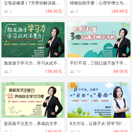
父母必修课丨7天带你解决孩子注意力不集中问题！
情绪自助手册：心理学博士为你安排的情绪“救心丸”
2
199.00元
2
129.90元
激发孩子学习力，学习从此不费力丨段雅萍
不打不骂，三招让孩子放下手机丨段雅萍
2
139.00元
15
99.00元
提高孩子注意力，养成自主学习习惯丨段雅萍
6大方法，让孩子从“厌学”到“爱学”丨潘燕华
1
149.00元
10
49.00元