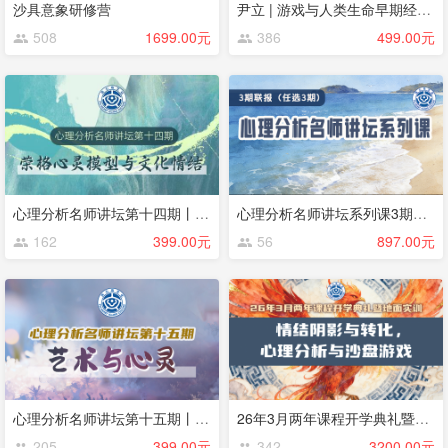
沙具意象研修营
尹立 | 游戏与人类生命早期经验的发现
508
1699.00元
386
499.00元
心理分析名师讲坛第十四期丨荣格心灵模型与文化情结丨Thomas Singer（大师系列课程）
心理分析名师讲坛系列课3期联报（任选3期）
162
399.00元
56
897.00元
心理分析名师讲坛第十五期丨艺术与心灵：运用“三层交互系统模型”的临床实践丨LindaCarter
26年3月两年课程开学典礼暨地面实训
205
399.00元
342
3200.00元