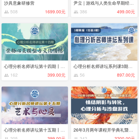
沙具意象研修营
尹立 | 游戏与人类生命早期经验的发现
508
1699.00元
386
499.00元
心理分析名师讲坛第十四期丨荣格心灵模型与文化情结丨Thomas Singer（大师系列课程）
心理分析名师讲坛系列课3期联报（任选3期）
162
399.00元
56
897.00元
心理分析名师讲坛第十五期丨艺术与心灵：运用“三层交互系统模型”的临床实践丨LindaCarter
26年3月两年课程开学典礼暨地面实训
205
399.00元
342
3200.00元