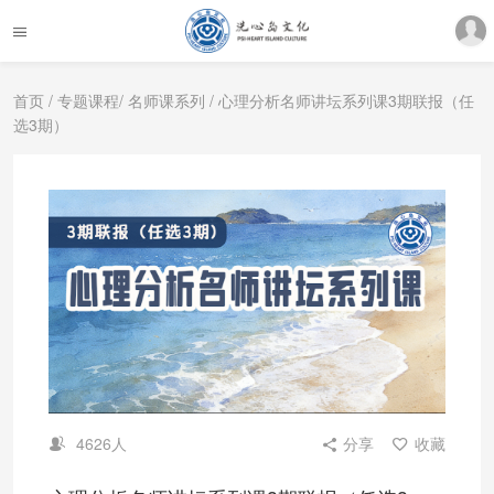
首页
/
专题课程
/
名师课系列
/ 心理分析名师讲坛系列课3期联报（任
选3期）
4626人
分享
收藏