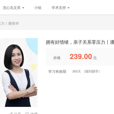
洗心岛文库
小组
学术支持
压力丨潘燕华
拥有好情绪，亲子关系零压力丨
239.00
价格
元
学习有效期
365天 （随到随学）
分享
收藏