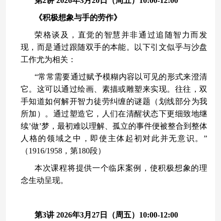
第2讲 2026年3月20日（周五）10:00-12:00
《积极想象与手的劳作》
荣格谈及，直觉的智慧并非通过追随智力而发
现，而是通过跟随双手的本能。以下引文似乎与沙盘
工作尤为相关：
“常常需要通过赋予模糊内容以可见的形式来澄清
它。这可以通过绘画、素描或雕塑来实现。往往，双
手知道如何解开智力徒劳纠缠的谜题（划线部分为我
所加）。通过塑造它，人们在清醒状态下更细致地继
续’做’梦，最初难以理解、孤立的事件便被整合到整体
人格的领域之中，即使主体起初对此并无意识。”
（1916/1958，第180段）
本次课程将提供一个临床案例，使积极想象的理
念生动呈现。
第3讲 2026年3月27
日（周五）10:00-12:00