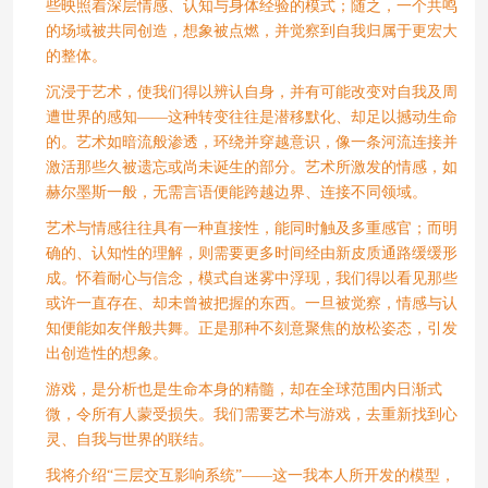
些映照着深层情感、认知与身体经验的模式；随之，一个共鸣
的场域被共同创造，想象被点燃，并觉察到自我归属于更宏大
的整体。
沉浸于艺术，使我们得以辨认自身，并有可能改变对自我及周
遭世界的感知——这种转变往往是潜移默化、却足以撼动生命
的。艺术如暗流般渗透，环绕并穿越意识，像一条河流连接并
激活那些久被遗忘或尚未诞生的部分。艺术所激发的情感，如
赫尔墨斯一般，无需言语便能跨越边界、连接不同领域。
艺术与情感往往具有一种直接性，能同时触及多重感官；而明
确的、认知性的理解，则需要更多时间经由新皮质通路缓缓形
成。怀着耐心与信念，模式自迷雾中浮现，我们得以看见那些
或许一直存在、却未曾被把握的东西。一旦被觉察，情感与认
知便能如友伴般共舞。正是那种不刻意聚焦的放松姿态，引发
出创造性的想象。
游戏，是分析也是生命本身的精髓，却在全球范围内日渐式
微，令所有人蒙受损失。我们需要艺术与游戏，去重新找到心
灵、自我与世界的联结。
我将介绍“三层交互影响系统”——这一我本人所开发的模型，