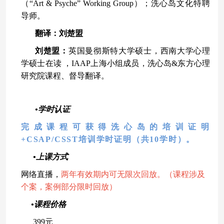
（“Art & Psyche” Working Group）；洗心岛文化特聘
导师。
翻译：刘楚盟
刘楚盟
：
英国曼彻斯特大学硕士，西南大学心理
学硕士在读 ，IAAP上海小组成员，洗心岛&东方心理
研究院课程、督导翻译
。
•学时认证
完成课程可获得洗心岛的培训证明
+CSAP/CSST培训学时证明（共10学时）。
•上课方式
网络直播，
两年有效期内可无限次回放。
（
课程
涉及
个案
，
案例
部分
限时
回放
）
•课程价格
399元