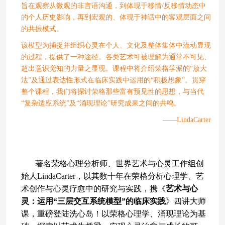
旨在观察从微观的非言语沟通，到体现于移情/反移情动态中
的个人历史影响，再到宏观的、体现于神话中的客观层面之间
的共振模式。
该模型为捕捉并组织心灵在个人、文化及整体集体中流动显现
的过程，提供了一种途径。各类艺术可被理解为通常不可见、
超出意识觉知的力量之显现。课程中将介绍荣格学派的“放大
法”及通过表达性形式在临床实践中运用的“积极想象”。贯穿
整个课程，我们将探讨荣格那些富有预见性的思想，与当代
“复杂适应系统”及“涌现理论”研究成果之间的共鸣。
——LindaCarter
著名荣格心理分析师、世界艺术与心灵工作组创
始人LindaCarter，以其数十年在荣格分析心理学、艺
术创作与心灵疗愈中的研究与实践，携《
艺术与心
灵：运用“三层交互系统模型”的临床实践
》四讲大师
课，重磅登陆洗心岛！以荣格心理学、涌现理论为基