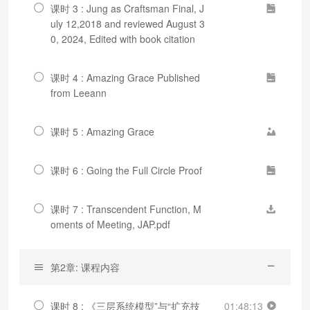
课时 3 : Jung as Craftsman Final, J
uly 12,2018 and reviewed August 3
0, 2024, Edited with book citation
课时 4 : Amazing Grace Published
from Leeann
课时 5 : Amazing Grace
课时 6 : Going the Full Circle Proof
课时 7 : Transcendent Function, M
oments of Meeting, JAP.pdf
第2章: 课程内容
课时 8 : 《三层系统模型”与“扩充技
01:48:13