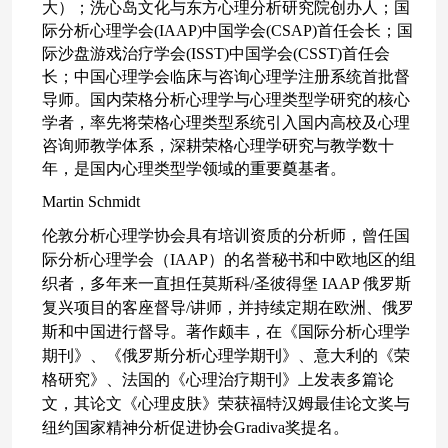
大）；洗心岛文化与东方心理分析研究院创办人；国
际分析心理学会
(IAAP)中国学会(CSAP)首任会长；国
际沙盘游戏治疗学会(ISST)中国学会(CSST)首任会
长；中国心理学会临床与咨询心理学注册系统首批督
导师。国内荣格分析心理学与心理类型学研究的核心
学者，率先将荣格心理类型系统引入国内高校及心理
咨询师教学体系，深耕荣格心理学研究与教学数十
年，是国内心理类型学领域的重要奠基者。
Martin Schmidt
伦敦分析心理学协会具有培训资质的分析师，曾任国
际分析心理学会（
IAAP）的名誉秘书和中欧地区的组
织者，多年来一直担任莫斯科/圣彼得堡 IAAP 俄罗斯
复兴项目的客座督导/讲师，并持续定期在欧洲、俄罗
斯和中国进行督导。著作颇丰，在《国际分析心理学
期刊》、《俄罗斯分析心理学期刊》、意大利的《荣
格研究》、法国的《心理治疗期刊》上发表多篇论
文，其论文《心理皮肤》荣获福特汉姆最佳论文奖与
纽约国家精神分析促进协会Gradi
va奖提
名。