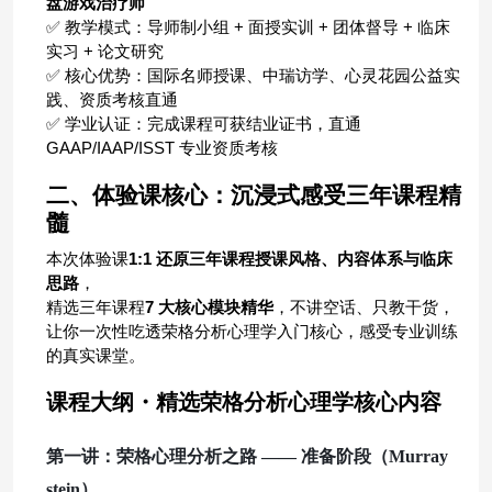
盘游戏治疗师
✅
教学模式：导师制小组
+
面授实训
+
团体督导
+
临床
实习
+
论文研究
✅
核心优势：国际名师授课、中瑞访学、心灵花园公益实
践、资质考核直通
✅
学业认证：完成课程可获结业证书，直通
GAAP/IAAP/ISST
专业资质考核
二、体验课核心：沉浸式感受三年课程精
髓
本次体验课
1:1
还原三年课程授课风格、内容体系与临床
思路
，
精选三年课程
7
大核心模块精华
，不讲空话、只教干货，
让你一次性吃透荣格分析心理学入门核心，感受专业训练
的真实课堂。
课程
大纲
・精
选
荣格分析心理学核心内
容
第一讲：荣格心理分析之路
—— 准备阶段
（
Murray
stein
）