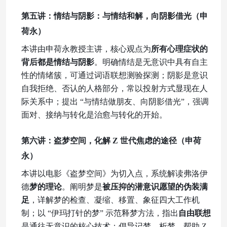
第五讲：情结与阴影：与情结和解，向阴影借光
（
申
荷永
）
本讲由申荷永教授主讲，核心观点为
所有心理症状的
背后都是情结与阴影
。明确情结是无意识中具有自主
性的情绪簇，可通过词语联想测验探测；阴影是意识
自我拒绝、否认的人格部分，常以投射方式显现在人
际关系中；提出
“与情结做朋友、向阴影借光”，强调
面对、接纳与转化是治愈与转化的开始。
第六讲：盗梦空间，化解
Z 世代焦虑的途径
（
申荷
永
）
本讲以电影《盗梦空间》为切入点，系统解读弗洛伊
德
梦的理论
。阐明梦是
被压抑的潜意识愿望的伪装满
足
，详解梦的检查、凝缩、移置、象征四大工作机
制；以
“伊玛打针的梦” 示范释梦方法，指出
自由联想
是通往无意识的核心技术；倡导记梦、析梦，帮助
Z