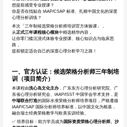
想提前感受专业授课？
你是否在找贴合
IAAP/CSAP
标准、扎根中国文化的深度
心理分析训练？
本次「三年制候选荣格分析师培训官方体验课」，
从
正式三年课程核心模块
中精选精华内容，
让你零门槛沉浸式体验专业授课、核心知识点与临床思
路，
提前锁定适合自己的深度心理分析学习之路！
一、官方认证：候选荣格分析师三年制培
训（项目简介）
本课程由
洗心岛文化主办
，广东东方心理分析研究院、广
东省心理分析研究会、
IAAP/ISST
中国学会学术支持，是
中瑞联合打造
的国际水准荣格分析师培养项目，严格遵循
IAAP/CSAP
国际分析师培养标准，以中国文化为根基，
融合瑞士经典荣格教学与欧美实训经验。
✅
培养目标：助力学员成为
国际资质荣格心理分析师、沙