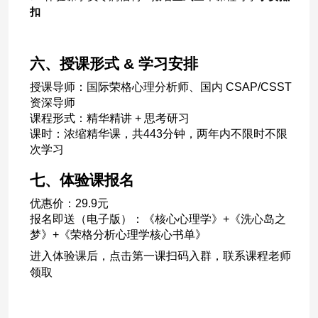
扣
六、授课形式
&
学习安排
授课导师：国际荣格心理分析师、国内
CSAP/CSST
资深导师
课程形式：精华精讲
+
思考研习
课时：浓缩精华课，
共
443
分钟，两年内不限时不限
次学习
七、体验课报名
优惠价：29.9
元
报名即送
（
电子版
）
：《
核心心理学
》
+
《
洗心岛之
梦
》
+
《荣格分析心理学核心书单》
进入体验课后，点击第一课扫码入群，联系课程老师
领取