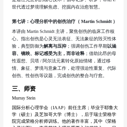
世代透过梦境理解焦虑、挖掘内在治愈智慧。
第七讲：心理分析
中的
创伤
治疗
（
Martin Schmidt
）
本讲由
Martin Schmidt 主讲，聚焦创伤的临床工作核
心。指出创伤是心灵无法表征、无法象征的毁灭性体
验，典型防御为
解离与压抑
；强调创伤工作早期
以涵
容、镜映、标记感受为主，而非诠释
；借助比昂的母
性遐想、贝塔
/ 阿尔法元素转化原始情绪，通过移
情、象征、梦境与意象工作，处理强迫性重复、代际
创伤、性创伤等议题，完成创伤的整合与疗愈。
三、师资
Murray Stein
国际分析心理学会（
IAAP）前任主席；毕业于耶鲁大
学（硕士）及芝加哥大学（博士），后于瑞士荣格学
院完成荣格分析师训练。他的著作丰富，其中《荣格