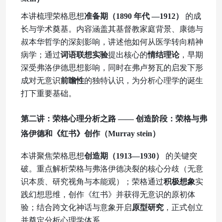
本讲梳理荣格思想
准备期（
1890 年代 —1912）
的成
长与学术奠基。内容涵盖其基督教家庭背景、康德与
叔本华哲学的深刻影响，讲述他如何从医学转向精神
病学；通过
词语联想实验
提出核心的
情结理论
，早期
深受弗洛伊德思想影响，同时在弗卢努瓦的启发下形
成对无意识
前瞻性
的独特认识，为分析心理学的诞生
打下重要基础。
第二讲：荣格心理分析之路
—— 创造阶段：荣格与弗
洛伊德和《红书》创作
（
Murray stein
）
本讲聚焦荣格思想
创造期（
1913—1930）
的关键突
破。重点解析荣格与弗洛伊德决裂的核心分歧（无意
识本质、研究视角与本能观）；荣格通过
积极想象
实
践幻想思维，创作《红书》并获得无意识的原初体
验；结合跨文化神话与意象开启
原型研究
，正式创立
并奠定分析心理学体系。