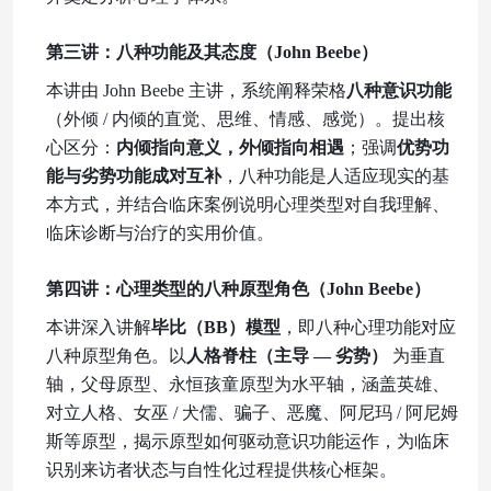
第三讲：八种功能及其态度
（
John Beebe
）
本讲由
John Beebe 主讲，系统阐释荣格
八种意识功能
（外倾
/ 内倾的直觉、思维、情感、感觉）。提出核
心区分：
内倾指向意义，外倾指向相遇
；强调
优势功
能与劣势功能成对互补
，八种功能是人适应现实的基
本方式，并结合临床案例说明心理类型对自我理解、
临床诊断与治疗的实用价值。
第四讲：心理类型的八种原型角色
（
John Beebe
）
本讲深入讲解
毕比（
BB）模型
，即八种心理功能对应
八种原型角色。以
人格脊柱（主导
— 劣势）
为垂直
轴，父母原型、永恒孩童原型为水平轴，涵盖英雄、
对立人格、女巫
/ 犬儒、骗子、恶魔、阿尼玛 / 阿尼姆
斯等原型，揭示原型如何驱动意识功能运作，为临床
识别来访者状态与自性化过程提供核心框架。