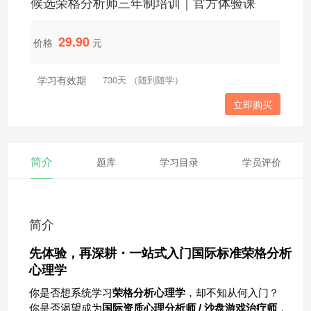
候选荣格分析师三年制培训｜官方体验课
29.90
价格
元
学习有效期
730天 （随到随学）
立即购买
简介
题库
学习目录
学员评价
简介
先体验，再深耕・一站式入门国际标准荣格分析
心理学
你是否想系统学习
荣格分析心理学
，却不知从何入门？
你是否渴望成为
国际资质心理分析师
/
沙盘游戏治疗师
，