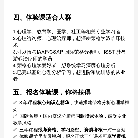
四、体验课适合人群
1.心理学、教育学、医学、社工等相关专业学习者
2.心理咨询师、心理治疗师，想深耕荣格学派临床技
术
3.计划报考IAAP/CSAP 国际荣格分析师、ISST 沙盘
游戏治疗师的学员
4.荣格心理学爱好者，想系统学习深度心理分析
5.已完成基础心理分析学习，想进阶系统训练的从业
者
五、报名体验课，你将获得
✅ 3
年课程
核心知识点精华
，快速搭建荣格分析心理学框
架
✅
国际名师
+
国内资深分析师
同款授课体验
，感受专业
教学风格
✅
三年课程
报考资格、学习路径、资质考核
一对一答疑
✅
体验课学员专属福利：报名正式三年课程可享
学费抵