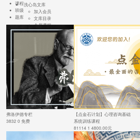
课程
洗心岛文库
班级
加入会员
题库
文库目录
会员课程
小组
学术支持
东方心理分析研究院
广东省心理分析研究会
弗洛伊德专栏
【点金石计划】心理咨询基础
3832
0
免费
系统训练课程
81114
1
4800.00元