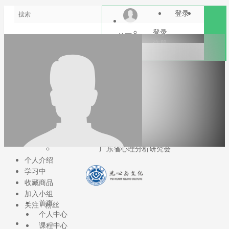
登录
注册
登录
首页
注册
个人中心
课程中心
洗心岛文库
加入会员
文库目录
会员课程
小组
学术支持
东方心理分析研究院
广东省心理分析研究会
个人介绍
学习中
辉老师
收藏商品
暂无头衔
加入小组
首页
0
粉丝
｜
0
关注
关注 / 粉丝
个人中心
关注
课程中心
暂无签名