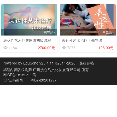
已完结
已完结
表达性艺术疗愈网络初级课程
表达性艺术治疗丨先导课
11841
2700.00元
7275
198.00元
Powered by
EduSoho v25.4.11
©2014-2026
课程存档
课程内容版权均归
广州洗心岛文化发展有限公司
所有
粤ICP备18152569号
ICP证书编号：
粤B2-20201297