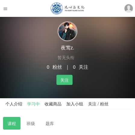
夜莺z.
暂无头衔
0
粉丝
｜
0
关注
关注
个人介绍
学习中
收藏商品
加入小组
关注 / 粉丝
课程
班级
题库