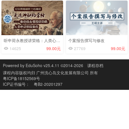
听申荷永教授讲荣格：人类心灵的探索者—【纪念荣格诞辰146周年】走近神秘的荣格
个案报告撰写与修改
14625
99.00元
27769
99.00元
Powered by
EduSoho v25.4.11
©2014-2026
课程存档
课程内容版权均归
广州洗心岛文化发展有限公司
所有
粤ICP备18152569号
ICP证书编号：
粤B2-20201297