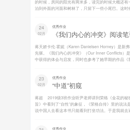
的时候，房间的阳光有两米多，读完的时候大概还有
泊到外面的河面和树林了，只留下一些小尾巴。这时候
优秀作业
24
《我们内心的冲突》阅读笔
02月
蒋天娇卡伦·霍妮（Karen Danielsen Hor
先驱。《我们内心的冲突》（Our Inner Confl
中获得的体会与启发，同时也参考了她早期的作品《我们
优秀作业
23
“中道”初窥
02月
蒋超 2019级3班作业听尹老师讲到荣格《金花的
旨》中看到了“自性”的象征，《荣格自传》里的说法
说中国人去看这本书只能看到打坐功法。于是我就去通
优秀作业
21