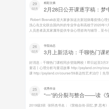
精彩文摘
29
2月28日公开课逐字稿：梦中的疗
02月
Robert Bosnak欢迎大家参加这次新冠病毒疫
洗心岛文化联合国内外的专业学会和高校于2020年1
人员患者及其家属等提供专业心理咨询与辅导，至今已
学院动态
26
3月上新活动：千聊热门课
02月
好消息：千聊热门课程同步登陆网校！即日起至3月3
童话丨心理分析与童话故事 http://psyland.cn/my
课 http://psyland.cn/course/59表达性艺术治疗丨先导课
优秀作业
25
“一”的分裂与整合——读《荣
02月
2019级3班 张怀杰书名：《荣格自传-回忆.梦.思