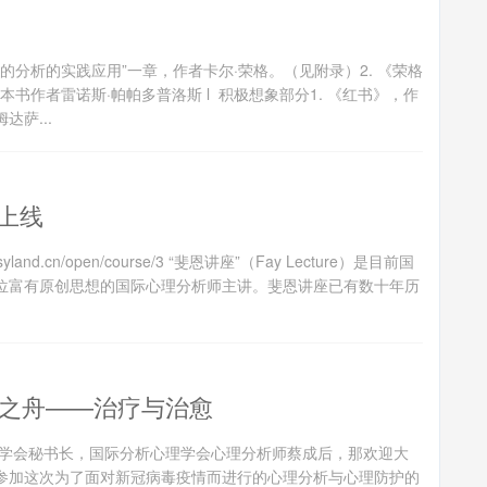
“梦的分析的实践应用”一章，作者卡尔·荣格。（见附录）2. 《荣格
本书作者雷诺斯·帕帕多普洛斯 l 积极想象部分1. 《红书》，作
达萨...
上线
d.cn/open/course/3 “斐恩讲座”（Fay Lecture）是目前国
位富有原创思想的国际心理分析师主讲。斐恩讲座已有数十年历
上之舟——治疗与治愈
学会秘书长，国际分析心理学会心理分析师蔡成后，那欢迎大
参加这次为了面对新冠病毒疫情而进行的心理分析与心理防护的