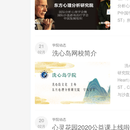
分析心
P中国
ST）所
学院动态
21
洗心岛网校简介
02月
洗心
研究院的
Hea
ST，
与沙盘.
学院动态
20
心灵花园2020公益课上线
02月