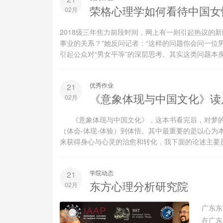
荣格心理学如何看待中国女
02月
2018级三年焦力前段时间，网上有一则引起热议的
事业的关系？”她反问记者：“这样的问题你会问一位男
引起公众对“男女平等”的深层思考。其实这类问题本身
优秀作业
21
《意象体现与中国文化》读
02月
《意象体现与中国文化》，这本书看完后，对梦的
（体会-体现-体验）到体悟。其中最重要的是以心为
来获得身心与心灵的治愈和转化，我下面的论述主要是
学院动态
21
东方心理分析研究院
02月
广东东
在广东