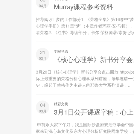
Murray课程参考资料
04月
推荐阅读l 梦的工作部分1. 《荣格全集》第16卷中
心理学手册》第11章“梦”（本章作者玛丽·安·马顿），
者荣格2. 《红书》导读部分，卡尔·荣格原著/索努·沙姆
学院动态
21
《核心心理学》新书分享会
03月
3月20日《核心心理学》新书分享会点击回放 http://psylan
际上最重要的荣格分析心理学系列讲座，每年邀请一
史，缘起于荣格作为主讲人的耶鲁大学系列演讲；...
精彩文摘
04
3月1日公开课逐字稿：心
03月
申荷永大家下午好，我是国际沙盘游戏治疗学会中国
家来到洗心岛文化及东方心理分析研究院网络学校，