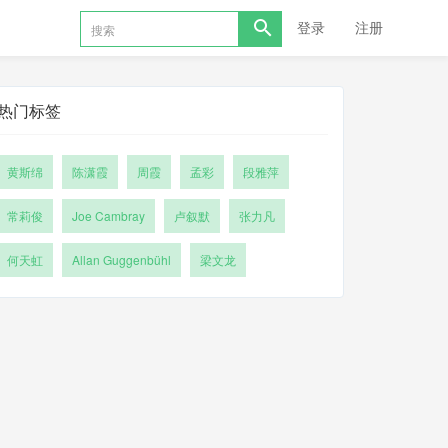
登录
注册
热门标签
黄斯绵
陈潇霞
周霞
孟彩
段雅萍
常莉俊
Joe Cambray
卢叙默
张力凡
何天虹
Allan Guggenbühl
梁文龙