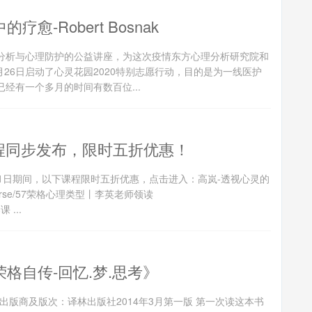
愈-Robert Bosnak
情心理分析与心理防护的公益讲座，为这次疫情东方心理分析研究院和
月26日启动了心灵花园2020特别志愿行动，目的是为一线医护
经有一个多月的时间有数百位...
程同步发布，限时五折优惠！
1日期间，以下课程限时五折优惠，点击进入：高岚-透视心灵的
/course/57荣格心理类型丨李英老师领读
 ...
格自传-回忆.梦.思考》
考》出版商及版次：译林出版社2014年3月第一版 第一次读这本书