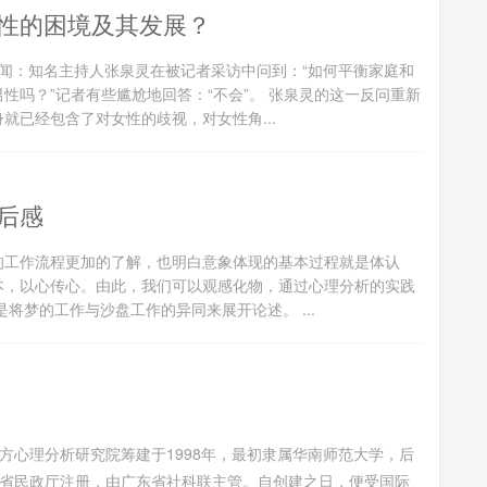
性的困境及其发展？
新闻：知名主持人张泉灵在被记者采访中问到：“如何平衡家庭和
性吗？”记者有些尴尬地回答：“不会”。 张泉灵的这一反问重新
就已经包含了对女性的歧视，对女性角...
后感
工作流程更加的了解，也明白意象体现的基本过程就是体认
本，以心传心。由此，我们可以观感化物，通过心理分析的实践
将梦的工作与沙盘工作的异同来展开论述。 ...
方心理分析研究院筹建于1998年，最初隶属华南师范大学，后
省民政厅注册，由广东省社科联主管。自创建之日，便受国际