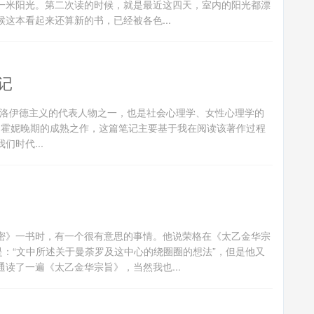
一米阳光。第二次读的时候，就是最近这四天，室内的阳光都漂
这本看起来还算新的书，已经被各色...
记
ney）是新弗洛伊德主义的代表人物之一，也是社会心理学、女性心理学的
icts）是霍妮晚期的成熟之作，这篇笔记主要基于我在阅读该著作过程
时代...
秘密》一书时，有一个很有意思的事情。他说荣格在《太乙金华宗
是：“文中所述关于曼荼罗及这中心的绕圈圈的想法”，但是他又
读了一遍《太乙金华宗旨》，当然我也...