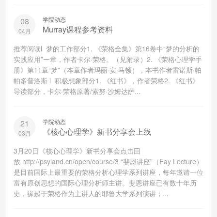
学院动态
08
Murray课程参考资料
04月
推荐阅读l 梦的工作部分1. 《荣格全集》第16卷中“梦的分析的
实践应用”一章，作者卡尔·荣格。（见附录）2. 《荣格心理学手
册》第11章“梦”（本章作者玛丽·安·马顿），本书作者雷诺斯·帕
帕多普洛斯 l 积极想象部分1. 《红书》，作者荣格2. 《红书》
导读部分，卡尔·荣格原著/索努·沙姆达萨...
学院动态
21
《核心心理学》新书分享会上线
03月
3月20日《核心心理学》新书分享会点击回
放 http://psyland.cn/open/course/3 “斐恩讲座”（Fay Lecture）
是目前国际上最重要的荣格分析心理学系列讲座，每年邀请一位
富有原创思想的国际心理分析师主讲。斐恩讲座已有数十年历
史，缘起于荣格作为主讲人的耶鲁大学系列演讲；...