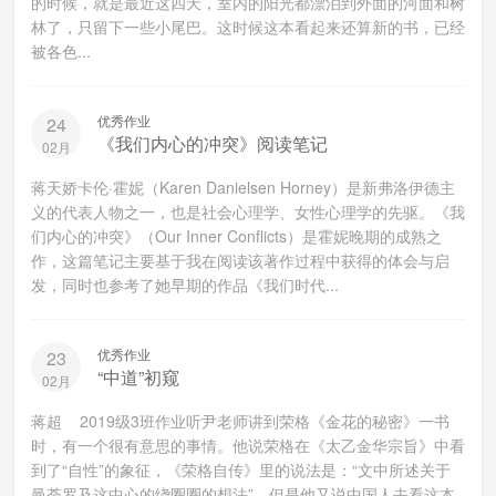
的时候，就是最近这四天，室内的阳光都漂泊到外面的河面和树
林了，只留下一些小尾巴。这时候这本看起来还算新的书，已经
被各色...
优秀作业
24
《我们内心的冲突》阅读笔记
02月
蒋天娇卡伦·霍妮（Karen Danielsen Horney）是新弗洛伊德主
义的代表人物之一，也是社会心理学、女性心理学的先驱。《我
们内心的冲突》（Our Inner Conflicts）是霍妮晚期的成熟之
作，这篇笔记主要基于我在阅读该著作过程中获得的体会与启
发，同时也参考了她早期的作品《我们时代...
优秀作业
23
“中道”初窥
02月
蒋超 2019级3班作业听尹老师讲到荣格《金花的秘密》一书
时，有一个很有意思的事情。他说荣格在《太乙金华宗旨》中看
到了“自性”的象征，《荣格自传》里的说法是：“文中所述关于
曼荼罗及这中心的绕圈圈的想法”，但是他又说中国人去看这本