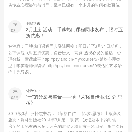
供专业心理咨询与辅导，至今已经有一个多月的时间有数百位...
学院动态
26
3月上新活动：千聊热门课程同步发布，限时五
02月
折优惠！
好消息：千聊热门课程同步登陆网校！即日起至3月31日期间，
以下课程限时五折优惠，点击进入：高岚-透视心灵的童话丨心
理分析与童话故事 http://psyland.cn/my/course/57荣格心理类
型丨李英老师领读课 http://psyland.cn/course/59表达性艺术治
疗丨先导课 ...
优秀作业
25
“一”的分裂与整合——读《荣格自传-回忆.梦.思
02月
考》
2019级3班 张怀杰书名：《荣格自传-回忆.梦.思考》出版商及
版次：译林出版社2014年3月第一版 第一次读这本书的时候，
房间的阳光有两米多，读完的时候大概还有一米阳光。第二次读