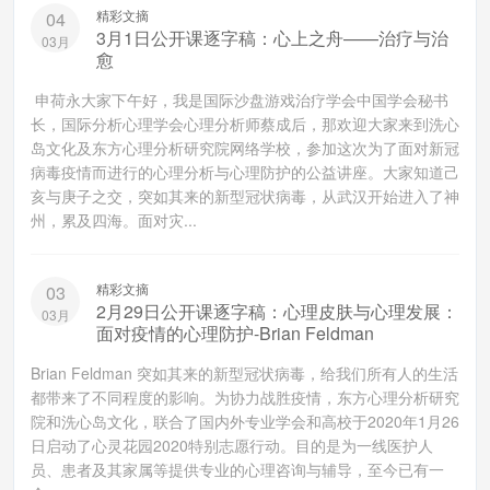
精彩文摘
04
3月1日公开课逐字稿：心上之舟——治疗与治
03月
愈
申荷永大家下午好，我是国际沙盘游戏治疗学会中国学会秘书
长，国际分析心理学会心理分析师蔡成后，那欢迎大家来到洗心
岛文化及东方心理分析研究院网络学校，参加这次为了面对新冠
病毒疫情而进行的心理分析与心理防护的公益讲座。大家知道己
亥与庚子之交，突如其来的新型冠状病毒，从武汉开始进入了神
州，累及四海。面对灾...
精彩文摘
03
2月29日公开课逐字稿：心理皮肤与心理发展：
03月
面对疫情的心理防护-Brian Feldman
Brian Feldman 突如其来的新型冠状病毒，给我们所有人的生活
都带来了不同程度的影响。为协力战胜疫情，东方心理分析研究
院和洗心岛文化，联合了国内外专业学会和高校于2020年1月26
日启动了心灵花园2020特别志愿行动。目的是为一线医护人
员、患者及其家属等提供专业的心理咨询与辅导，至今已有一